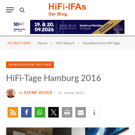
»
»
DU BIST HIER:
Home
HiFi Report
Norddeutsche Hifi-Tage
NORDDEUTSCHE HIFI-TAGE
HiFi-Tage Hamburg 2016
By
BERND WEBER
31. Januar 2016