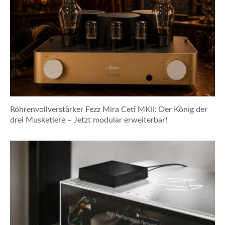
Röhrenvollverstärker Fezz Mira Ceti MKII: Der König der
drei Musketiere – Jetzt modular erweiterbar!