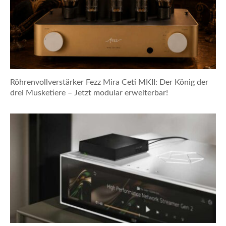
Röhrenvollverstärker Fezz Mira Ceti MKII: Der König der
drei Musketiere – Jetzt modular erweiterbar!