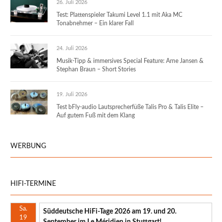
26. Juli 2026
Test: Plattenspieler Takumi Level 1.1 mit Aka MC
Tonabnehmer – Ein klarer Fall
24. Juli 2026
Musik-Tipp & immersives Special Feature: Arne Jansen &
Stephan Braun – Short Stories
19. Juli 2026
Test bFly-audio Lautsprecherfüße Talis Pro & Talis Elite –
Auf gutem Fuß mit dem Klang
WERBUNG
HIFI-TERMINE
Sa.
Süddeutsche HiFi-Tage 2026 am 19. und 20.
19
September im Le Méridien in Stuttgart!