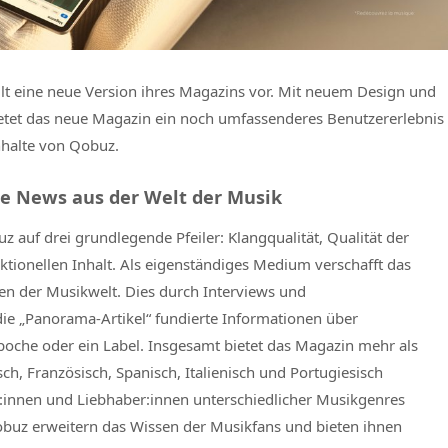
llt eine neue Version ihres Magazins vor. Mit neuem Design und
ietet das neue Magazin ein noch umfassenderes Benutzererlebnis
Inhalte von Qobuz.
le News aus der Welt der Musik
 auf drei grundlegende Pfeiler: Klangqualität, Qualität der
ionellen Inhalt. Als eigenständiges Medium verschafft das
en der Musikwelt. Dies durch Interviews und
die „Panorama-Artikel“ fundierte Informationen über
poche oder ein Label. Insgesamt bietet das Magazin mehr als
sch, Französisch, Spanisch, Italienisch und Portugiesisch
t:innen und Liebhaber:innen unterschiedlicher Musikgenres
f Qobuz erweitern das Wissen der Musikfans und bieten ihnen