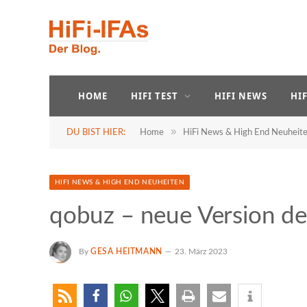
HOME
HIFI TEST
HIFI NEWS
HI
»
DU BIST HIER:
Home
HiFi News & High End Neuheit
HIFI NEWS & HIGH END NEUHEITEN
qobuz – neue Version de
By
GESA HEITMANN
23. März 2023