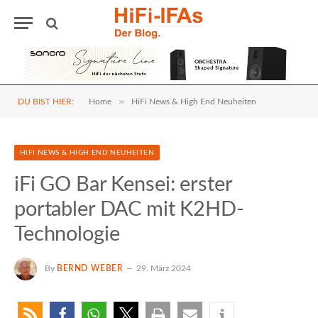
»
DU BIST HIER:
Home
HiFi News & High End Neuheiten
HIFI NEWS & HIGH END NEUHEITEN
iFi GO Bar Kensei: erster
portabler DAC mit K2HD-
Technologie
By
BERND WEBER
29. März 2024