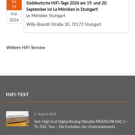
Sa.
Süddeutsche HiFi-Tage 2026 am 19. und 20.
19
September im Le Méridien in Stuttgart!
Sep.
Le Méridien Stuttgart
2026
Willy-Brandt-Straße 30, 70173 Stuttgart
Weitere HiFi-Termine
HIFI-TEST
2. August 2026
Test: High End Digital/Analog-Wandler MERASON DAC 2 –
Tic DAC Two – Die Evolution des Understatements