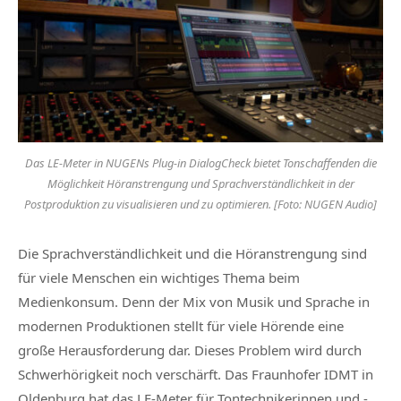
Das LE-Meter in NUGENs Plug-in DialogCheck bietet Tonschaffenden die
Möglichkeit Höranstrengung und Sprachverständlichkeit in der
Postproduktion zu visualisieren und zu optimieren. [Foto: NUGEN Audio]
Die Sprachverständlichkeit und die Höranstrengung sind
für viele Menschen ein wichtiges Thema beim
Medienkonsum. Denn der Mix von Musik und Sprache in
modernen Produktionen stellt für viele Hörende eine
große Herausforderung dar. Dieses Problem wird durch
Schwerhörigkeit noch verschärft. Das Fraunhofer IDMT in
Oldenburg hat das LE-Meter für Tontechnikerinnen und -