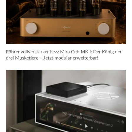
Röhrenvollverstärker Fezz Mira Ceti MKII: Der König der
drei Musketiere – Jetzt modular erweiterbar!