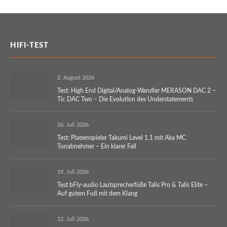
HIFI-TEST
2. August 2026
Test: High End Digital/Analog-Wandler MERASON DAC 2 –
Tic DAC Two – Die Evolution des Understatements
26. Juli 2026
Test: Plattenspieler Takumi Level 1.1 mit Aka MC
Tonabnehmer – Ein klarer Fall
19. Juli 2026
Test bFly-audio Lautsprecherfüße Talis Pro & Talis Elite –
Auf gutem Fuß mit dem Klang
12. Juli 2026