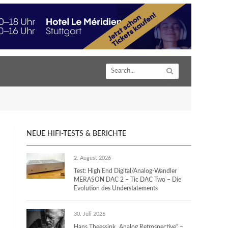
NEUE HIFI-TESTS & BERICHTE
2. August 2026
Test: High End Digital/Analog-Wandler
MERASON DAC 2 – Tic DAC Two – Die
Evolution des Understatements
30. Juli 2026
Hans Theessink „Analog Retrospective“ –