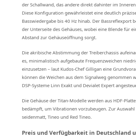
der Schallwand, das andere direkt dahinter im Innere
Diese Konfiguration gewährleistet eine deutlich präzis
Basswiedergabe bis 40 Hz hinab. Der Bassreflexport be
der Unterseite des Gehäuses, wobei eine Blende für ei
Abstand zur Gehäuseöffnung sorgt.
Die akribische Abstimmung der Treiberchassis aufein
es, minimalistisch aufgebaute Frequenzweichen niedr
einzusetzen – laut Kudos-Chef Gilligan eine Grundvor
können die Weichen aus dem Signalweg genommen we
DSP-Systeme Linn Exakt und Devialet Expert angesteu
Die Gehäuse der Titan-Modelle werden aus HDF-Platten
bedämpft, um Vibrationen vorzubeugen. Zur Auswahl
seidenmatt, Tineo und Red Tineo.
Preis und Verfügbarkeit in Deutschland 