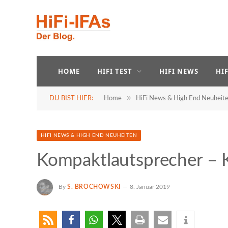
HOME
HIFI TEST
HIFI NEWS
HI
»
DU BIST HIER:
Home
HiFi News & High End Neuheit
HIFI NEWS & HIGH END NEUHEITEN
Kompaktlautsprecher – 
By
S. BROCHOWSKI
8. Januar 2019