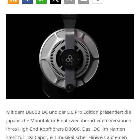
Mit dem D8000 DC und der DC Pro Edition präsentiert die
japanische Manufaktur Final zwei überarbeitete Versionen
ihres High-End-Kopfhörers D8000. Das „DC“ im Namen
steht für „Da Capo“, ein musikalischer Hinweis auf einen