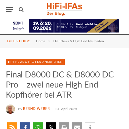
»
DU BIST HIER:
Home
HiFi News & High End Neuheiten
HIFI NEWS & HIGH END NEUHEITEN
Final D8000 DC & D8000 DC
Pro – zwei neue High End
Kopfhörer bei ATR
By
BERND WEBER
24. April 2025