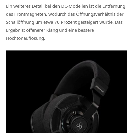
Ein weiteres Detail bei den DC-Modellen ist die Entfernung
des Frontmagneten, wodurch das Öffnungsverhältnis der
Schallöffnung um etwa 70 Prozent gesteigert wurde. Das
Ergebnis: offenerer Klang und eine bessere
Hochtonauflösung.