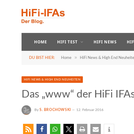
HOME
HIFI TEST
HIFI NEWS
HI
»
DU BIST HIER:
Home
HiFi News & High End Neuheit
HIFI NEWS & HIGH END NEUHEITEN
Das „www“ der HiFi IFA
By
S. BROCHOWSKI
12. Februar 2016