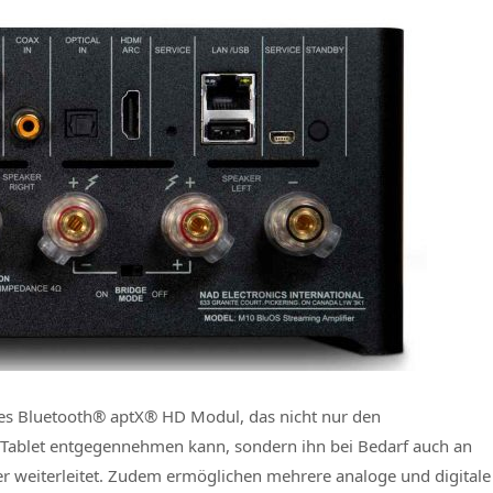
es Bluetooth® aptX® HD Modul, das nicht nur den
ablet entgegennehmen kann, sondern ihn bei Bedarf auch an
 weiterleitet. Zudem ermöglichen mehrere analoge und digitale