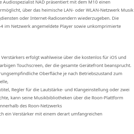
he Audiospezialist NAD präsentiert mit dem M10 einen
 ermöglicht, über das heimische LAN- oder WLAN-Netzwerk Musik
gdiensten oder Internet-Radiosendern wiederzugeben. Die
 64 im Netzwerk angemeldete Player sowie unkomprimierte
Verstärkers erfolgt wahlweise über die kostenlos für iOS und
rbigen Touchscreen, der die gesamte Gerätefront beansprucht.
hrungsempfindliche Oberfläche je nach Betriebszustand zum
lle,
tel, Regler für die Lautstärke- und Klangeinstellung oder zwei
öchte, kann seine Musikbibliotheken über die Roon-Plattform
 innerhalb des Roon-Netzwerks
sich ein Verstärker mit einem derart umfangreichen