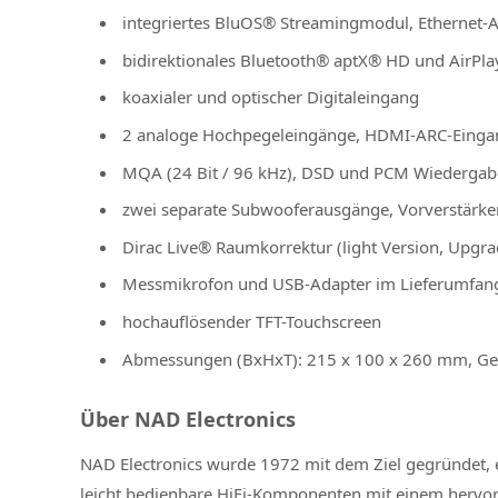
integriertes BluOS® Streamingmodul, Ethernet-A
bidirektionales Bluetooth® aptX® HD und AirPla
koaxialer und optischer Digitaleingang
2 analoge Hochpegeleingänge, HDMI-ARC-Einga
MQA (24 Bit / 96 kHz), DSD und PCM Wiedergab
zwei separate Subwooferausgänge, Vorverstärk
Dirac Live® Raumkorrektur (light Version, Upgra
Messmikrofon und USB-Adapter im Lieferumfan
hochauflösender TFT-Touchscreen
Abmessungen (BxHxT): 215 x 100 x 260 mm, Gew
Über NAD Electronics
NAD Electronics wurde 1972 mit dem Ziel gegründet, 
leicht bedienbare HiFi-Komponenten mit einem hervor