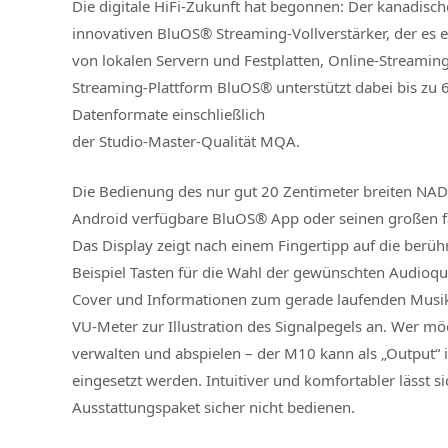
Die digitale HiFi-Zukunft hat begonnen: Der kanadisc
innovativen BluOS® Streaming-Vollverstärker, der es
von lokalen Servern und Festplatten, Online-Streamin
Streaming-Plattform BluOS® unterstützt dabei bis zu
Datenformate einschließlich
der Studio-Master-Qualität MQA.
Die Bedienung des nur gut 20 Zentimeter breiten NAD 
Android verfügbare BluOS® App oder seinen großen fa
Das Display zeigt nach einem Fingertipp auf die berü
Beispiel Tasten für die Wahl der gewünschten Audioque
Cover und Informationen zum gerade laufenden Musikti
VU-Meter zur Illustration des Signalpegels an. Wer m
verwalten und abspielen – der M10 kann als „Output“
eingesetzt werden. Intuitiver und komfortabler lässt 
Ausstattungspaket sicher nicht bedienen.