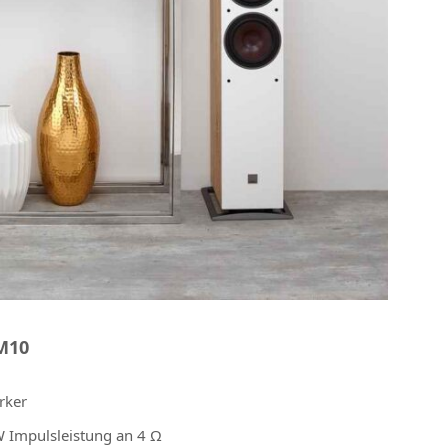
M10
rker
W Impulsleistung an 4 Ω