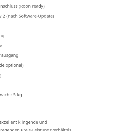
nschluss (Roon ready)
y 2 (nach Software-Update)
ng
e
erausgang
de optional)
g
icht: 5 kg
exzellent klingende und
ragenden Preis-Leistungsverhältnis