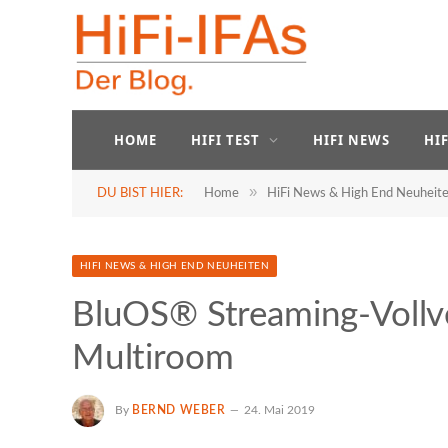
HOME
HIFI TEST
HIFI NEWS
HI
»
DU BIST HIER:
Home
HiFi News & High End Neuheit
HIFI NEWS & HIGH END NEUHEITEN
BluOS® Streaming-Vollv
Multiroom
By
BERND WEBER
24. Mai 2019