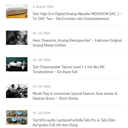
2. August 2026
Test: High End Digital/Analog-Wandler MERASON DAC 2 –
Tic DAC Two – Die Evolution des Understatements
30. Juli 2026
Hans Theessink „Analog Retrospective“ – Exklusive Original
Analog Master Edition
26. Juli 2026
Test: Plattenspieler Takumi Level 1.1 mit Aka MC
Tonabnehmer – Ein klarer Fall
24. Juli 2026
Musik-Tipp & immersives Special Feature: Arne Jansen &
Stephan Braun – Short Stories
19. Juli 2026
Test bFly-audio Lautsprecherfüße Talis Pro & Talis Elite –
Auf gutem Fuß mit dem Klang