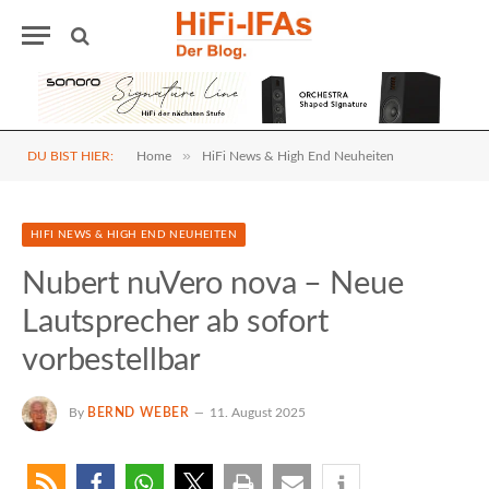
»
DU BIST HIER:
Home
HiFi News & High End Neuheiten
HIFI NEWS & HIGH END NEUHEITEN
Nubert nuVero nova – Neue
Lautsprecher ab sofort
vorbestellbar
By
BERND WEBER
11. August 2025