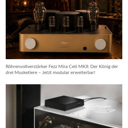
Röhrenvollverstärker Fezz Mira Ceti MKII: Der König der
drei Musketiere – Jetzt modular erweiterbar!