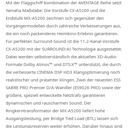
Mit der Flaggschiff-Kombination der AVENTAGE Reihe setzt
Yamaha Maßstäbe: Die Vorstufe CX-A5200 und die
Endstufe MX-A5200 zeichnen sich gegenüber den
Vorgängermodellen durch zahlreiche Verbesserungen aus,
die ein noch packenderes Heimkino-Erlebnis garantieren.
Für perfekten Surround-Sound ist die 11.2-Kanal-Vorstufe
CX-A5200 mit der SURROUND:AI Technologie ausgestattet.
Dabei werden selbstverständlich die aktuellen 3D-Audio-
Formate Dolby Atmos™ und DTS:X™ unterstützt, die durch
die verbesserte CINEMA DSP HD3 Klangoptimierung noch
realistischer und präsenter klingen. Zwei der neuesten ESS
SABRE PRO Premier D/A-Wandler (ES9026 PRO) sowie der
größere, speziell entwickelte Netztrafo garantieren
dynamischen und rauscharmen Sound. Der
Ringkerntransformator der MX-A5200 liefert hohe
Ausgangsleistung, per Bridge Tied Load (BTL) lassen sich
die Leistungsreserven weiter erhöhen. Darüber hinaus sind