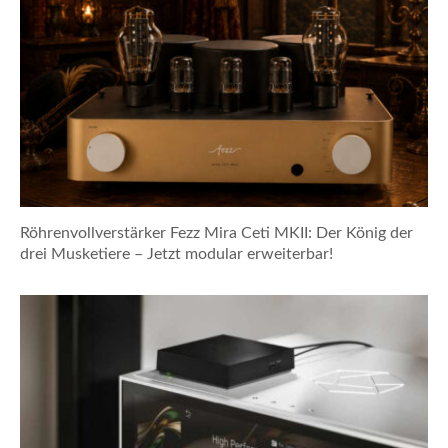
Röhrenvollverstärker Fezz Mira Ceti MKII: Der König der
drei Musketiere – Jetzt modular erweiterbar!