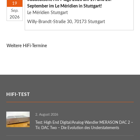
19
September im Le Méridien in Stuttgart!
Sep.
Le Méridien Stuttgart
2026
Willy-Brandt-Straße 30, 70173 Stuttgart
Weitere HiFi-Termine
HIFI-TEST
2. August 2026
Test: High End Digital/Analog-Wandler MERASON DAC 2 –
Tic DAC Two – Die Evolution des Understatements