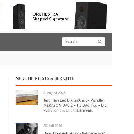
NEUE HIFI-TESTS & BERICHTE
2. August 2026
Test: High End Digital/Analog-Wandler
MERASON DAC 2 – Tic DAC Two – Die
Evolution des Understatements
30. Juli 2026
Hans Theessink „Analog Retrospective“ –