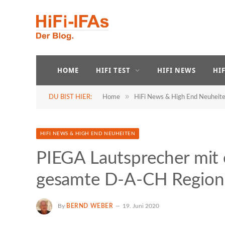
HOME
HIFI TEST
HIFI NEWS
HI
»
DU BIST HIER:
Home
HiFi News & High End Neuheit
HIFI NEWS & HIGH END NEUHEITEN
PIEGA Lautsprecher mit e
gesamte D-A-CH Region
By
BERND WEBER
19. Juni 2020