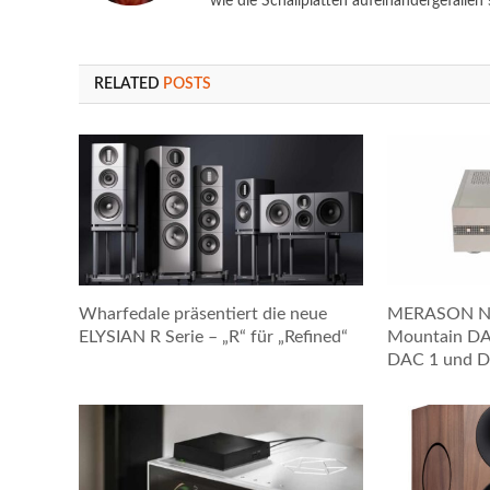
wie die Schallplatten aufeinandergefallen s
RELATED
POSTS
Wharfedale präsentiert die neue
MERASON Ne
ELYSIAN R Serie – „R“ für „Refined“
Mountain DAC
DAC 1 und D