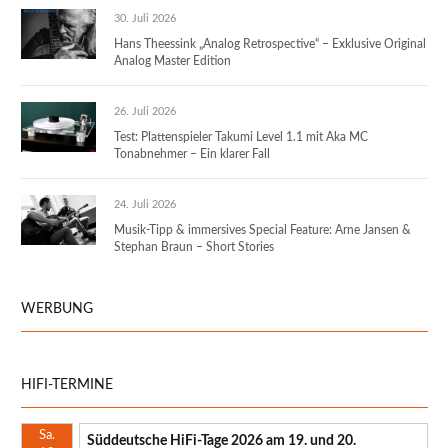
30. Juli 2026
Hans Theessink „Analog Retrospective“ – Exklusive Original
Analog Master Edition
26. Juli 2026
Test: Plattenspieler Takumi Level 1.1 mit Aka MC
Tonabnehmer – Ein klarer Fall
24. Juli 2026
Musik-Tipp & immersives Special Feature: Arne Jansen &
Stephan Braun – Short Stories
WERBUNG
HIFI-TERMINE
Sa.
Süddeutsche HiFi-Tage 2026 am 19. und 20.