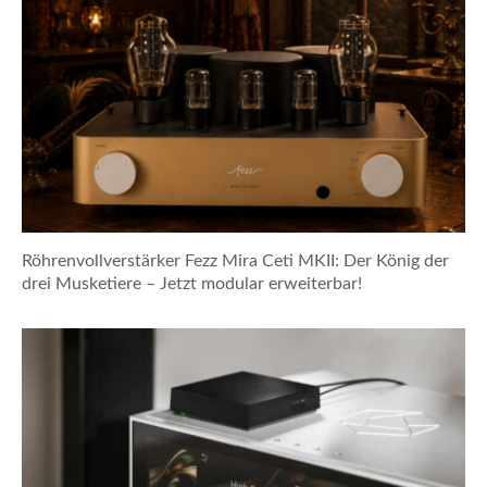
Röhrenvollverstärker Fezz Mira Ceti MKII: Der König der
drei Musketiere – Jetzt modular erweiterbar!