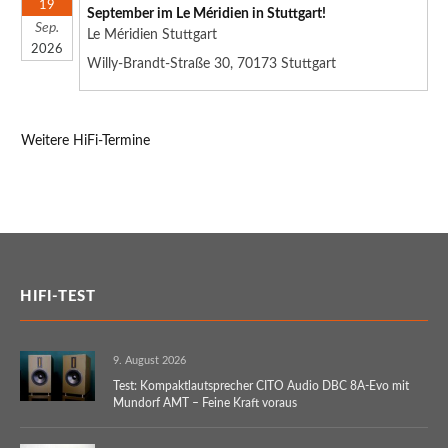
19
September im Le Méridien in Stuttgart!
Sep.
Le Méridien Stuttgart
2026
Willy-Brandt-Straße 30, 70173 Stuttgart
Weitere HiFi-Termine
HIFI-TEST
9. August 2026
Test: Kompaktlautsprecher CITO Audio DBC 8A-Evo mit
Mundorf AMT – Feine Kraft voraus