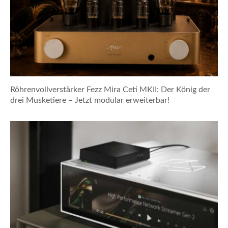
Röhrenvollverstärker Fezz Mira Ceti MKII: Der König der
drei Musketiere – Jetzt modular erweiterbar!