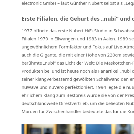
electronic GmbH – laut Günther Nubert selbst als „Leg
Erste Filialen, die Geburt des „nubi“ und
1977 öffnete das erste Nubert HiFi-Studio in Schwäbis
Filialen 1979 in Ellwangen und 1983 in Aalen. 1989 se
ungewöhnlichem Formfaktor und Fokus auf Live-Atmos
auch die Gigante, die mit einer Höhe von 220cm sowie
berühmte „nubi“ das Licht der Welt: Die Maskottchen-F
Produkten bei und ist heute noch als Fanartikel „nubi
seiner klangverbessernd gewölbten Schallwand den er
nuWave und nuVero perfektioniert. 1994 legte die nuB
ehrlichem Klang zum Bestpreis wurde sie von der Press
deutschlandweite Direktvertrieb, um die beliebten N
Margen für Zwischenhändler bedeutete das für die Ku