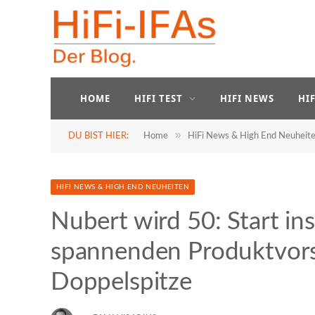
HOME
HIFI TEST
HIFI NEWS
HI
»
DU BIST HIER:
Home
HiFi News & High End Neuheit
HIFI NEWS & HIGH END NEUHEITEN
Nubert wird 50: Start in
spannenden Produktvors
Doppelspitze