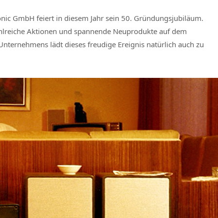
onic GmbH feiert in diesem Jahr sein 50. Gründungsjubiläum.
zahlreiche Aktionen und spannende Neuprodukte auf dem
ternehmens lädt dieses freudige Ereignis natürlich auch zu