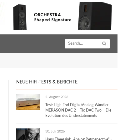
NEUE HIFI-TESTS & BERICHTE
2. August 2026
Test: High End Digital/Analog-Wandler
MERASON DAC 2 – Tic DAC Two – Die
Evolution des Understatements
30. Juli 2026
Hans Theessink „Analog Retrospective“ –