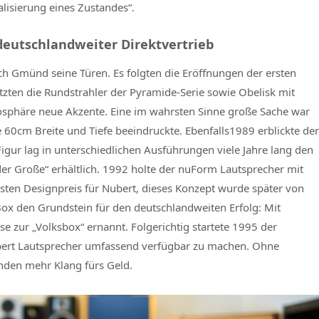
alisierung eines Zustandes“.
 deutschlandweiter Direktvertrieb
ch Gmünd seine Türen. Es folgten die Eröffnungen der ersten
tzten die Rundstrahler der Pyramide-Serie sowie Obelisk mit
phäre neue Akzente. Eine im wahrsten Sinne große Sache war
 60cm Breite und Tiefe beeindruckte. Ebenfalls1989 erblickte der
igur lag in unterschiedlichen Ausführungen viele Jahre lang den
 der Große“ erhältlich. 1992 holte der nuForm Lautsprecher mit
sten Designpreis für Nubert, dieses Konzept wurde später von
ox den Grundstein für den deutschlandweiten Erfolg: Mit
e zur „Volksbox“ ernannt. Folgerichtig startete 1995 der
ubert Lautsprecher umfassend verfügbar zu machen. Ohne
nden mehr Klang fürs Geld.