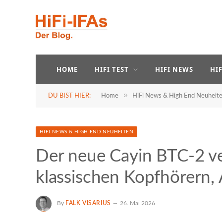
HOME
HIFI TEST
HIFI NEWS
HI
»
DU BIST HIER:
Home
HiFi News & High End Neuheit
HIFI NEWS & HIGH END NEUHEITEN
Der neue Cayin BTC-2 ve
klassischen Kopfhörern,
By
FALK VISARIUS
26. Mai 2026