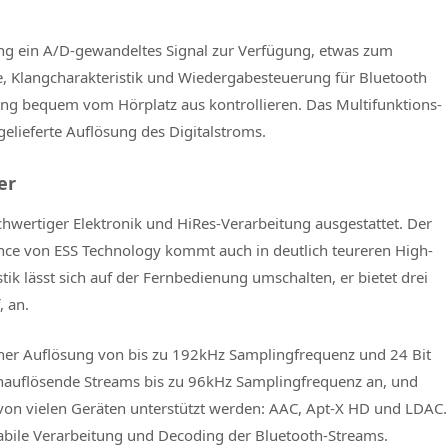
gang ein A/D-gewandeltes Signal zur Verfügung, etwas zum
, Klangcharakteristik und Wiedergabesteuerung für Bluetooth
nung bequem vom Hörplatz aus kontrollieren. Das Multifunktions-
elieferte Auflösung des Digitalstroms.
er
ochwertiger Elektronik und HiRes-Verarbeitung ausgestattet. Der
e von ESS Technology kommt auch in deutlich teureren High-
k lässt sich auf der Fernbedienung umschalten, er bietet drei
, an.
iner Auflösung von bis zu 192kHz Samplingfrequenz und 24 Bit
hauflösende Streams bis zu 96kHz Samplingfrequenz an, und
e von vielen Geräten unterstützt werden: AAC, Apt-X HD und LDAC.
abile Verarbeitung und Decoding der Bluetooth-Streams.