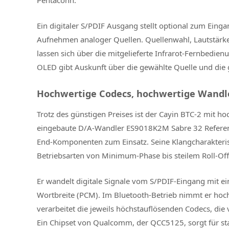
Ein digitaler S/PDIF Ausgang stellt optional zum Ein
Aufnehmen analoger Quellen. Quellenwahl, Lautstärke
lassen sich über die mitgelieferte Infrarot-Fernbedie
OLED gibt Auskunft über die gewählte Quelle und die g
Hochwertige Codecs, hochwertige Wandl
Trotz des günstigen Preises ist der Cayin BTC-2 mit h
eingebaute D/A-Wandler ES9018K2M Sabre 32 Referenc
End-Komponenten zum Einsatz. Seine Klangcharakteristi
Betriebsarten von Minimum-Phase bis steilem Roll-Off
Er wandelt digitale Signale vom S/PDIF-Eingang mit e
Wortbreite (PCM). Im Bluetooth-Betrieb nimmt er hoc
verarbeitet die jeweils höchstauflösenden Codecs, di
Ein Chipset von Qualcomm, der QCC5125, sorgt für st