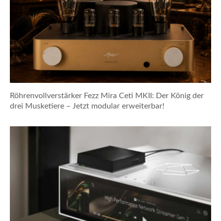
Röhrenvollverstärker Fezz Mira Ceti MKII: Der König der
drei Musketiere – Jetzt modular erweiterbar!