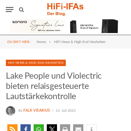
»
DU BIST HIER:
Home
HiFi News & High End Neuheiten
HIFI NEWS & HIGH END NEUHEITEN
Lake People und Violectric
bieten relaisgesteuerte
Lautstärkekontrolle
By
FALK VISARIUS
13. Juli 2023