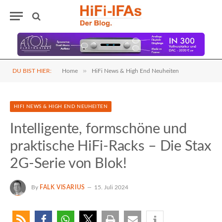
»
DU BIST HIER:
Home
HiFi News & High End Neuheiten
HIFI NEWS & HIGH END NEUHEITEN
Intelligente, formschöne und
praktische HiFi-Racks – Die Stax
2G-Serie von Blok!
By
FALK VISARIUS
15. Juli 2024