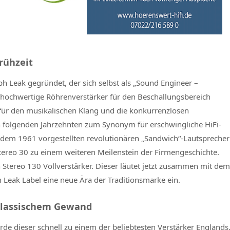
rühzeit
h Leak gegründet, der sich selbst als „Sound Engineer –
uf hochwertige Röhrenverstärker für den Beschallungsbereich
 für den musikalischen Klang und die konkurrenzlosen
n folgenden Jahrzehnten zum Synonym für erschwingliche HiFi-
dem 1961 vorgestellten revolutionären „Sandwich“-Lautsprecher
 Stereo 30 zu einem weiteren Meilenstein der Firmengeschichte.
n Stereo 130 Vollverstärker. Dieser läutet jetzt zusammen mit dem
 Leak Label eine neue Ära der Traditionsmarke ein.
n klassischem Gewand
rde dieser schnell zu einem der beliebtesten Verstärker Englands