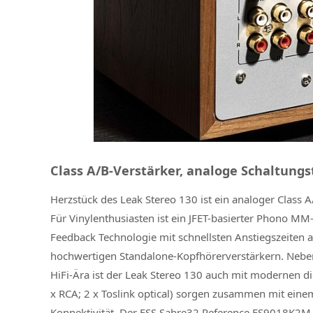
Class A/B-Verstärker, analoge Schaltungst
Herzstück des Leak Stereo 130 ist ein analoger Class 
Für Vinylenthusiasten ist ein JFET-basierter Phono MM-
Feedback Technologie mit schnellsten Anstiegszeiten a
hochwertigen Standalone-Kopfhörerverstärkern. Neben 
HiFi-Ära ist der Leak Stereo 130 auch mit modernen dig
x RCA; 2 x Toslink optical) sorgen zusammen mit ei
Konnektivität. Der ESS Sabre32 Reference ES9018K2M