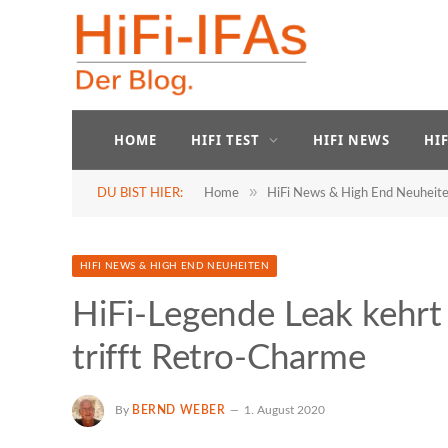
HOME
HIFI TEST
HIFI NEWS
HI
»
DU BIST HIER:
Home
HiFi News & High End Neuheit
HIFI NEWS & HIGH END NEUHEITEN
HiFi-Legende Leak kehrt
trifft Retro-Charme
By
BERND WEBER
1. August 2020