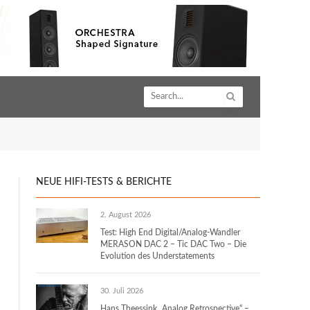
NEUE HIFI-TESTS & BERICHTE
2. August 2026
Test: High End Digital/Analog-Wandler
MERASON DAC 2 – Tic DAC Two – Die
Evolution des Understatements
30. Juli 2026
Hans Theessink „Analog Retrospective“ –