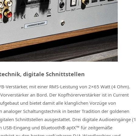
echnik, digitale Schnittstellen
A/B-Verstärker, mit einer RMS-Leistung von 2×65 Watt (4 Ohm).
Vorverstärker an Bord. Der Kopfhörerverstärker ist in Current
ufgebaut und bietet damit alle klanglichen Vorzüge von
analoger Schaltungstechnik in bester Tradition der goldenen
italen Schnittstellen ausgestattet. Drei digitale Audioeingänge (
nem USB-Eingang und Bluetooth® aptX™ für zeitgemäße
 gehört zu den besten verfügbaren D/A-Wandlerchips und