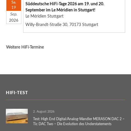
Sa.
Süddeutsche HiFi-Tage 2026 am 19. und 20.
19
September im Le Méridien in Stuttgart!
Sep.
Le Méridien Stuttgart
2026
Willy-Brandt-Straße 30, 70173 Stuttgart
Weitere HiFi-Termine
HIFI-TEST
2. August 2026
Test: High End Digital/Analog-Wandler MERASON DAC 2 –
Tic DAC Two – Die Evolution des Understatements