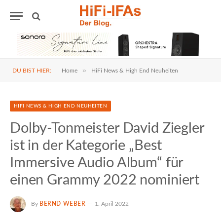
»
DU BIST HIER:
Home
HiFi News & High End Neuheiten
HIFI NEWS & HIGH END NEUHEITEN
Dolby-Tonmeister David Ziegler
ist in der Kategorie „Best
Immersive Audio Album“ für
einen Grammy 2022 nominiert
By
BERND WEBER
1. April 2022