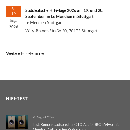
Sa.
Süddeutsche HiFi-Tage 2026 am 19. und 20.
19
September im Le Méridien in Stuttgart!
Sep.
Le Méridien Stuttgart
2026
Willy-Brandt-Straße 30, 70173 Stuttgart
Weitere HiFi-Termine
HIFI-TEST
9. August 2026
Test: Kompaktlautsprecher CITO Audio DBC 8A-Evo mit
Mundorf AMT – Feine Kraft voraus