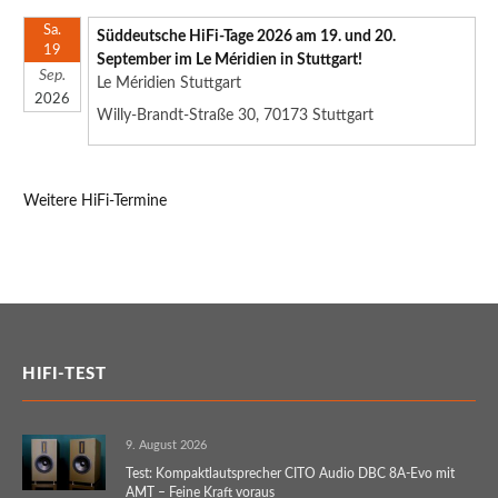
Sa.
Süddeutsche HiFi-Tage 2026 am 19. und 20.
19
September im Le Méridien in Stuttgart!
Sep.
Le Méridien Stuttgart
2026
Willy-Brandt-Straße 30, 70173 Stuttgart
Weitere HiFi-Termine
HIFI-TEST
9. August 2026
Test: Kompaktlautsprecher CITO Audio DBC 8A-Evo mit
AMT – Feine Kraft voraus