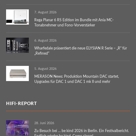
7. August 2026
Rega Planar 6 RS Edition im Bundle mit Ania MC-
Tonabnehmer und Fono-Vorverstärker
6. August 2026
Wharfedale präsentiert die neue ELYSIAN R Serie – „R“ für
„Refined“
5. August 2026
MERASON News: Produktion Mountain DAC startet,
Upgrades für DAC 1 und DAC 1 mk II und mehr
HIFI-REPORT
28. Juni 2026
Zu Besuch bei … be kind 2026 in Berlin. Ein Festivalbericht.
Endlich wieder be kind. Come closer!