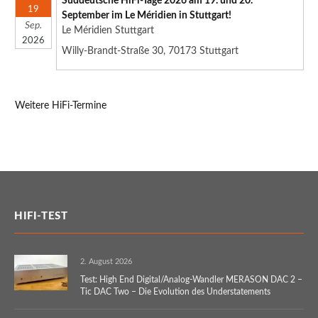
Süddeutsche HiFi-Tage 2026 am 19. und 20.
19
September im Le Méridien in Stuttgart!
Sep.
Le Méridien Stuttgart
2026
Willy-Brandt-Straße 30, 70173 Stuttgart
Weitere HiFi-Termine
HIFI-TEST
2. August 2026
Test: High End Digital/Analog-Wandler MERASON DAC 2 –
Tic DAC Two – Die Evolution des Understatements