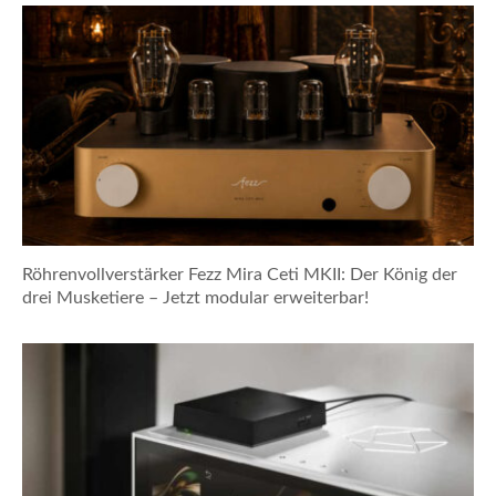
Röhrenvollverstärker Fezz Mira Ceti MKII: Der König der
drei Musketiere – Jetzt modular erweiterbar!