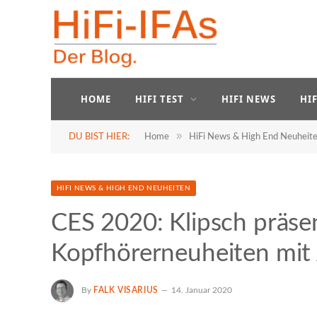
HOME
HIFI TEST
HIFI NEWS
HI
»
DU BIST HIER:
Home
HiFi News & High End Neuheit
HIFI NEWS & HIGH END NEUHEITEN
CES 2020: Klipsch präse
Kopfhörerneuheiten mit 
By
FALK VISARIUS
14. Januar 2020