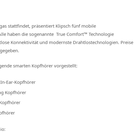
gas stattfindet, präsentiert Klipsch fünf mobile
Alle haben die sogenannte True Comfort™ Technologie
tlose Konnektivität und modernste Drahtlostechnologien. Preise
 gegeben.
gende smarten Kopfhörer vorgestellt:
 In-Ear-Kopfhörer
ing Kopfhörer
-Kopfhörer
pfhörer
io
: