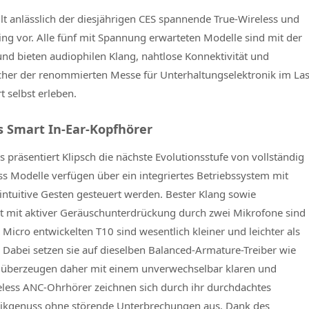
lt anlässlich der diesjährigen CES spannende True-Wireless und
ng vor. Alle fünf mit Spannung erwarteten Modelle sind mit der
nd bieten audiophilen Klang, nahtlose Konnektivität und
her der renommierten Messe für Unterhaltungselektronik im La
 selbst erleben.
s Smart In-Ear-Kopfhörer
präsentiert Klipsch die nächste Evolutionsstufe von vollständig
 Modelle verfügen über ein integriertes Betriebssystem mit
 intuitive Gesten gesteuert werden. Bester Klang sowie
tät mit aktiver Geräuschunterdrückung durch zwei Mikrofone sind
Micro entwickelten T10 sind wesentlich kleiner und leichter als
 Dabei setzen sie auf dieselben Balanced-Armature-Treiber wie
nd überzeugen daher mit einem unverwechselbar klaren und
eless ANC-Ohrhörer zeichnen sich durch ihr durchdachtes
ikgenuss ohne störende Unterbrechungen aus. Dank des