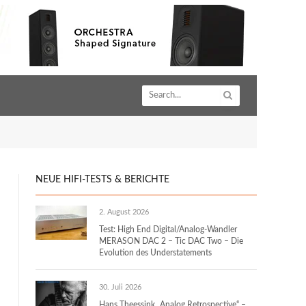
NEUE HIFI-TESTS & BERICHTE
2. August 2026
Test: High End Digital/Analog-Wandler
MERASON DAC 2 – Tic DAC Two – Die
Evolution des Understatements
30. Juli 2026
Hans Theessink „Analog Retrospective“ –