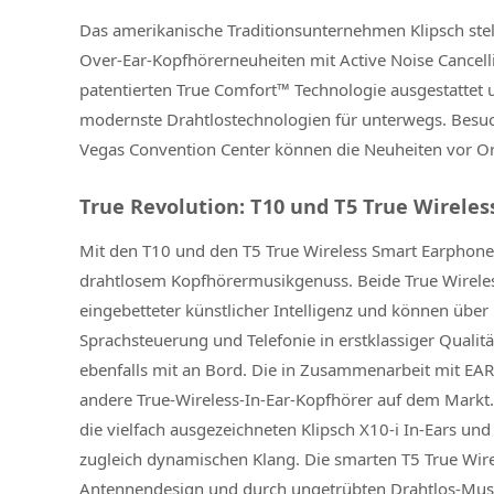
Das amerikanische Traditionsunternehmen Klipsch stel
Over-Ear-Kopfhörerneuheiten mit Active Noise Cancelli
patentierten True Comfort™ Technologie ausgestattet u
modernste Drahtlostechnologien für unterwegs. Besuc
Vegas Convention Center können die Neuheiten vor Ort
True Revolution: T10 und T5 True Wireles
Mit den T10 und den T5 True Wireless Smart Earphones 
drahtlosem Kopfhörermusikgenuss. Beide True Wireless
eingebetteter künstlicher Intelligenz und können über
Sprachsteuerung und Telefonie in erstklassiger Quali
ebenfalls mit an Bord. Die in Zusammenarbeit mit EAR 
andere True-Wireless-In-Ear-Kopfhörer auf dem Markt.
die vielfach ausgezeichneten Klipsch X10-i In-Ears u
zugleich dynamischen Klang. Die smarten T5 True Wir
Antennendesign und durch ungetrübten Drahtlos-Mus