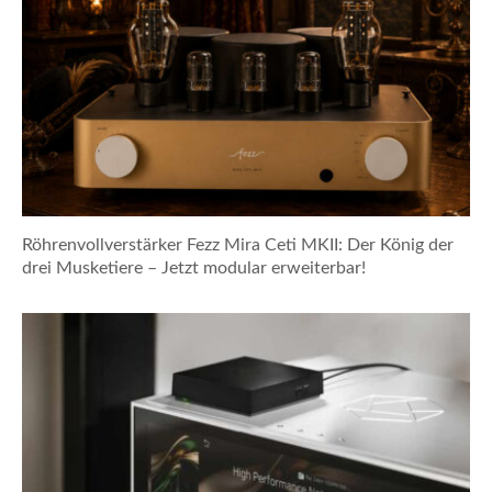
Röhrenvollverstärker Fezz Mira Ceti MKII: Der König der
drei Musketiere – Jetzt modular erweiterbar!