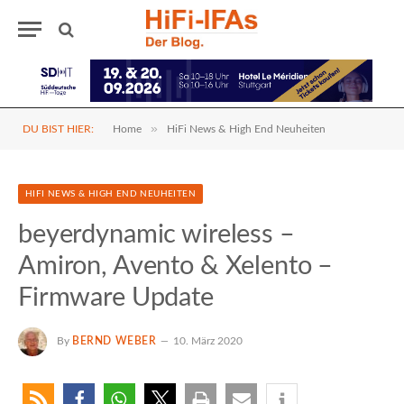
»
DU BIST HIER:
Home
HiFi News & High End Neuheiten
HIFI NEWS & HIGH END NEUHEITEN
beyerdynamic wireless –
Amiron, Avento & Xelento –
Firmware Update
By
BERND WEBER
10. März 2020