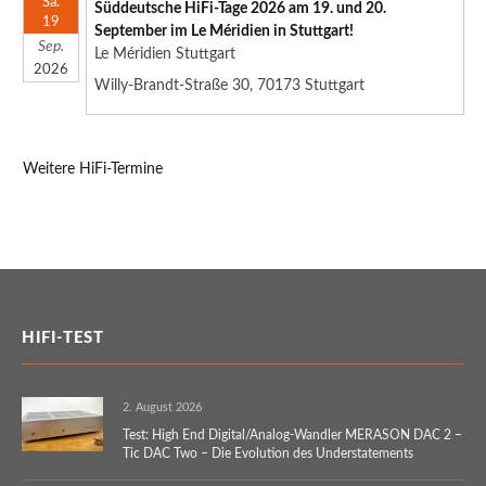
Sa.
Süddeutsche HiFi-Tage 2026 am 19. und 20.
19
September im Le Méridien in Stuttgart!
Sep.
Le Méridien Stuttgart
2026
Willy-Brandt-Straße 30, 70173 Stuttgart
Weitere HiFi-Termine
HIFI-TEST
2. August 2026
Test: High End Digital/Analog-Wandler MERASON DAC 2 –
Tic DAC Two – Die Evolution des Understatements