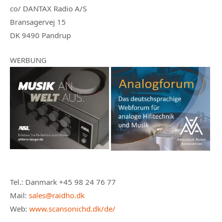
co/ DANTAX Radio A/S
Bransagervej 15
DK 9490 Pandrup
WERBUNG
Tel.: Danmark +45 98 24 76 77
Mail:
sales@raidho.dk
Web:
www.scansonichd.dk/de/