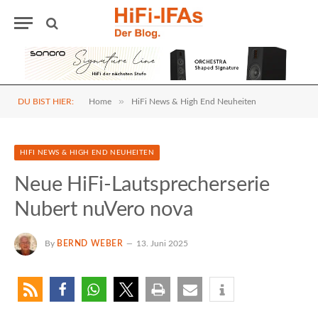
»
DU BIST HIER:
Home
HiFi News & High End Neuheiten
HIFI NEWS & HIGH END NEUHEITEN
Neue HiFi-Lautsprecherserie
Nubert nuVero nova
By
BERND WEBER
13. Juni 2025