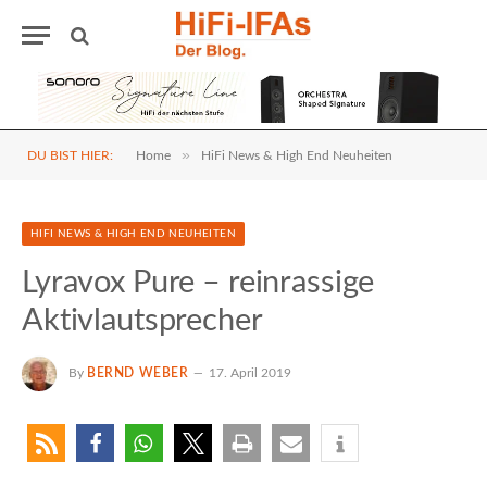
»
DU BIST HIER:
Home
HiFi News & High End Neuheiten
HIFI NEWS & HIGH END NEUHEITEN
Lyravox Pure – reinrassige
Aktivlautsprecher
By
BERND WEBER
17. April 2019