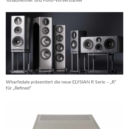
Tonabnehmer und Fono-Vorverstärker
Wharfedale präsentiert die neue ELYSIAN R Serie – „R“
für „Refined“