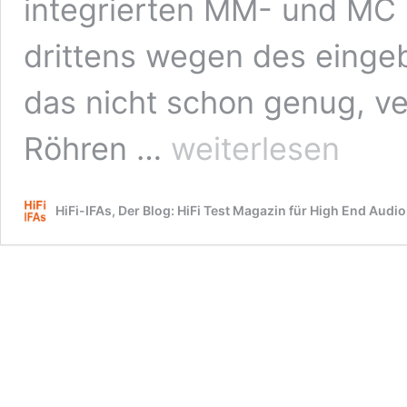
integrierten MM- und MC 
drittens wegen des einge
das nicht schon genug, ver
Test:
Röhren …
weiterlesen
High-
End
Vollverstärker
HiFi-IFAs, Der Blog: HiFi Test Magazin für High End Audio
Unison
Unico
Due
mit
D/A-
Wandler
–
moderner
Fünfkampf