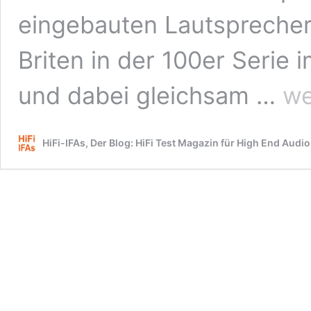
eingebauten Lautsprecher 
Briten in der 100er Serie 
Test:
und dabei gleichsam …
we
Strea
Recei
Ruark
HiFi-IFAs, Der Blog: HiFi Test Magazin für High End Audio
R610
+
Laufw
R-
CD10
+
Kompa
SABR
R
–
R
wie