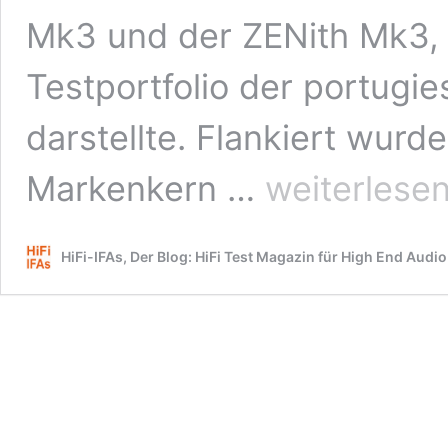
Mk3 und der ZENith Mk3, 
Testportfolio der portugi
darstellte. Flankiert wurd
Test:
Markenkern …
weiterlese
Innuos
ZEN
Next-
HiFi-IFAs, Der Blog: HiFi Test Magazin für High End Audio
Gen
mit
PhoenixUSB
Board
–
High
End
Musikserver
und
Streamer