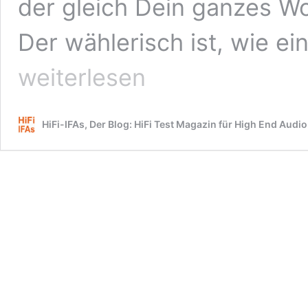
der gleich Dein ganzes W
Der wählerisch ist, wie ei
Test:
weiterlesen
All-
In-
One
Musiksystem
HiFi-IFAs, Der Blog: HiFi Test Magazin für High End Audio
Sonoro
Elite
–
Partner
für
smarte
Unterhaltung