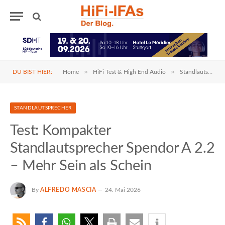
»
»
DU BIST HIER:
Home
HiFi Test & High End Audio
Standlautsprecher
STANDLAUTSPRECHER
Test: Kompakter
Standlautsprecher Spendor A 2.2
– Mehr Sein als Schein
By
ALFREDO MASCIA
24. Mai 2026