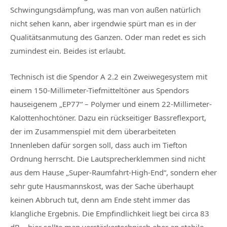
Schwingungsdämpfung, was man von außen natürlich
nicht sehen kann, aber irgendwie spürt man es in der
Qualitätsanmutung des Ganzen. Oder man redet es sich
zumindest ein. Beides ist erlaubt.
Technisch ist die Spendor A 2.2 ein Zweiwegesystem mit
einem 150-Millimeter-Tiefmitteltöner aus Spendors
hauseigenem „EP77“ – Polymer und einem 22-Millimeter-
Kalottenhochtöner. Dazu ein rückseitiger Bassreflexport,
der im Zusammenspiel mit dem überarbeiteten
Innenleben dafür sorgen soll, dass auch im Tiefton
Ordnung herrscht. Die Lautsprecherklemmen sind nicht
aus dem Hause „Super-Raumfahrt-High-End“, sondern eher
sehr gute Hausmannskost, was der Sache überhaupt
keinen Abbruch tut, denn am Ende steht immer das
klangliche Ergebnis. Die Empfindlichkeit liegt bei circa 83
dB – hier sollte man verstärkertechnisch eher an stabile