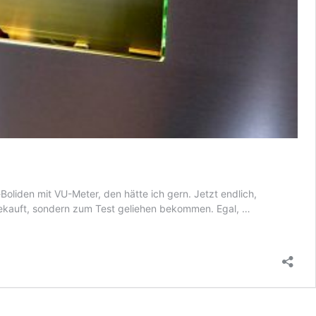
oliden mit VU-Meter, den hätte ich gern. Jetzt endlich,
Test:
 gekauft, sondern zum Test geliehen bekommen. Egal, …
High
End
Vollverstärker
Yamaha
A-
S2200
mit