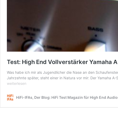
Test: High End Vollverstärker Yamaha
Was habe ich mir als Jugendlicher die Nase an den Schaufenstern
Jahrzehnte später, steht einer in Natura vor mir: Der Yamaha A
weiterlesen
HiFi-IFAs, Der Blog: HiFi Test Magazin für High End Audio