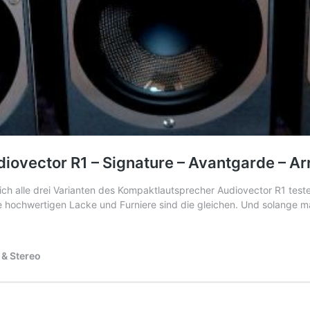
iovector R1 – Signature – Avantgarde – Ar
ich alle drei Varianten des Kompaktlautsprecher Audiovector R1 test
e hochwertigen Lacke und Furniere sind die gleichen. Und solange
 & Stereo