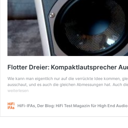
Flotter Dreier: Kompaktlautsprecher Aud
Wie kann man eigentlich nur auf die verrückte Idee kommen, gle
ausschaut, und es auch die gleichen Abmessungen hat. Auch di
weiterlesen
HiFi-IFAs, Der Blog: HiFi Test Magazin für High End Audio