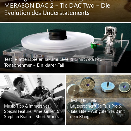
MERASON DAC 2 – Tic DAC Two – Die
Evolution des Understatements
Test: Plattenspieler Takumi Level 1.1 mit Aka MC
Tonabnehmer – Ein klarer Fall
Test bFly-audio
Musik-Tipp & immersives
Lautsprecherfüße Talis Pro &
Special Feature: Arne Jansen &
Talis Elite – Auf gutem Fuß mit
Stephan Braun – Short Stories
dem Klang