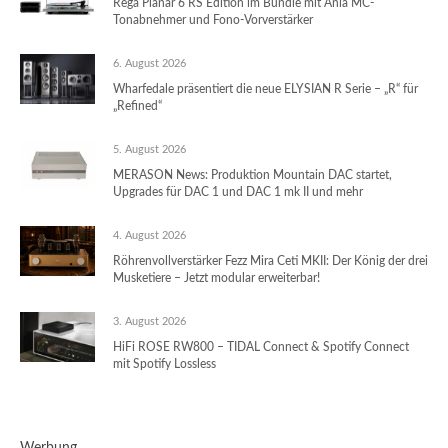
Rega Planar 6 RS Edition im Bundle mit Ania MC-
Tonabnehmer und Fono-Vorverstärker
6. August 2026
Wharfedale präsentiert die neue ELYSIAN R Serie – „R“ für
„Refined“
5. August 2026
MERASON News: Produktion Mountain DAC startet,
Upgrades für DAC 1 und DAC 1 mk II und mehr
4. August 2026
Röhrenvollverstärker Fezz Mira Ceti MKII: Der König der drei
Musketiere – Jetzt modular erweiterbar!
3. August 2026
HiFi ROSE RW800 – TIDAL Connect & Spotify Connect
mit Spotify Lossless